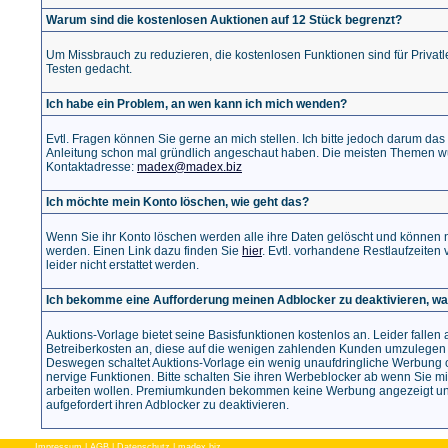
Warum sind die kostenlosen Auktionen auf 12 Stück begrenzt?
Um Missbrauch zu reduzieren, die kostenlosen Funktionen sind für Privat
Testen gedacht.
Ich habe ein Problem, an wen kann ich mich wenden?
Evtl. Fragen können Sie gerne an mich stellen. Ich bitte jedoch darum das
Anleitung schon mal gründlich angeschaut haben. Die meisten Themen w
Kontaktadresse:
madex@madex.biz
Ich möchte mein Konto löschen, wie geht das?
Wenn Sie ihr Konto löschen werden alle ihre Daten gelöscht und können n
werden. Einen Link dazu finden Sie
hier
. Evtl. vorhandene Restlaufzeite
leider nicht erstattet werden.
Ich bekomme eine Aufforderung meinen Adblocker zu deaktivieren, wa
Auktions-Vorlage bietet seine Basisfunktionen kostenlos an. Leider falle
Betreiberkosten an, diese auf die wenigen zahlenden Kunden umzulegen halt
Deswegen schaltet Auktions-Vorlage ein wenig unaufdringliche Werbung 
nervige Funktionen. Bitte schalten Sie ihren Werbeblocker ab wenn Sie mi
arbeiten wollen. Premiumkunden bekommen keine Werbung angezeigt u
aufgefordert ihren Adblocker zu deaktivieren.
Impressum
|
AGB
|
Datenschutz
|
madex.biz