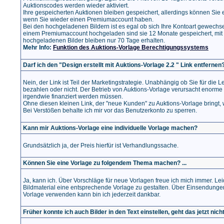
Auktionscodes werden wieder aktiviert.
Ihre gespeicherten Auktionen bleiben gespeichert, allerdings können Sie e
wenn Sie wieder einen Premiumaccount haben.
Bei den hochgeladenen Bildern ist es egal ob sich Ihre Kontoart gewechsel
einem Premiumaccount hochgeladen sind sie 12 Monate gespeichert, mit
hochgeladenen Bilder bleiben nur 70 Tage erhalten.
Mehr Info:
Funktion des Auktions-Vorlage Berechtigungssystems
Darf ich den "Design erstellt mit Auktions-Vorlage 2.2 " Link entfernen
Nein, der Link ist Teil der Marketingstrategie. Unabhängig ob Sie für die 
bezahlen oder nicht. Der Betrieb von Auktions-Vorlage verursacht enorme 
irgendwie finanziert werden müssen.
Ohne diesen kleinen Link, der "neue Kunden" zu Auktions-Vorlage bringt, w
Bei Verstößen behalte ich mir vor das Benutzerkonto zu sperren.
Kann mir Auktions-Vorlage eine individuelle Vorlage machen?
Grundsätzlich ja, der Preis hierfür ist Verhandlungssache.
Können Sie eine Vorlage zu folgendem Thema machen? ...
Ja, kann ich. Über Vorschläge für neue Vorlagen freue ich mich immer. Leider
Bildmaterial eine entsprechende Vorlage zu gestalten. Über Einsendungen p
Vorlage verwenden kann bin ich jederzeit dankbar.
Früher konnte ich auch Bilder in den Text einstellen, geht das jetzt nic