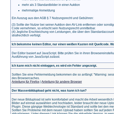
mehr als 3 Standardbilder in einer Auktion
mehrmalige Anmeldung
Ein Auszug aus den AGB § 7 Nutzungsrecht und Gebühren:
(3) Sollte der Nutzer bei seiner Auktion den AV-Link entfernen oder sons
Code vernehmen, so erlischt sein Nutzungsrecht unmittelbar.
(4) Jegliche Erschleichung von Leistungen, die über den Standardaccou
strafrechtlich verfolgt.
Ich bekomme keinen Editor, nur einen weißen Kasten mit Quellcode. Wa
Der Editor basiert auf JavaScript. Bitte prüfen Sie in ihren Browsereinstel
Ausführung von JavaScript zulässt.
Ich kann mich nicht einloggen, es wird ein Fehler angezeigt.
Sollten Sie eine Fehlermeldung bekommen die so anfängt: "Warning: session
des Browsercaches.
Anleitung für Firefox
|
Anleitung für andere Browser
Der Massenbildupload geht nicht, was kann ich tun?
Der neue Bildupload ist sehr komfortabel und macht die Arbeit wesentlich 
Bilder auf einmal auswählen und hochladen, leider braucht der neue Upl
Plugin. Diese gängige Webtechnologie ist Standard und sollte bei den mei
Sollten Sie Probleme mit dem neuen Upload haben sollten Sie auf jeden F
aktualisieren. Unter diesem Link können Sie die aktuellste Version in wen