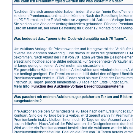
Wie kann ich Premiummitglied werden und was kostet mich das?
Nachdem Sie sich angemeldet haben finden Sie unter "mein Konto" einen 
zu einem Premiumaccount machen können. Nach der Bestellung bekomme
im PDF Format an Ihre E-Mail Adresse zugeschickt. Auktions-Vorlage benut
Sie sind an kein Abo oder Vertragslaufzeiten gebunden. Für eine Premiumm
Euro im Monat an, bei einer Bestellung für 6 oder 12 Monate gibt es Meng
Was bedeutet das: "generierter Code wird ungültig nach 70 Tagen".
Um Auktions-Vorlage für Privatanwender und kleingewerbliche Verkäufer 
diverse Maßnahmen notwendig. Eine davon ist, dass die generierten HTML
bekommen. Nach Ablauf der Frist von 70 Tagen werden die Designelemen
ersetzt und hochgeladene Bilder gelöscht. Für Gelegenheits- Verkäufer ist
ist lange genug um einen Artikel mehrmals einzustellen.
Für gewerbliche Händler mit hohen Artikelzahlen und wiederholenden Auk
nur bedingt geeignet. Ein Premiumaccount hilft dabei den nötigen Überbli
Premiumaccount erstellte HTML-Codes sind bis zum Ende der Premiummitgl
Frist von 10 Tagen, jedoch mindestens 70 Tage nach Erstellungsdatum.
Mehr Info:
Funktion des Auktions-Vorlage Berechtigungssystems
Was passiert mit meinen Auktionen, gespeicherten Texten und Bilde
ausgelaufen ist?
Ihre Auktionen bleiben für mindestens 70 Tage nach dem Erstellungsdatu
Kontoart. Sind die 70 Tage bereits vorbei, wird geprüft wann Ihr Premiumacc
Premiumkonto inaktiv bleiben Ihnen noch 10 Tage um den Account zu verl
abzuschließen. Nach Ablauf der Frist werden die Designelemente durch ei
Wird wieder ein Premiumaccount bestellt sind die Auktionen wieder bis z
Premiummitgliedschaft gültig. Egal ob die Frist von 10 Tagen bereits verst