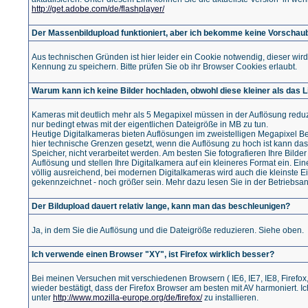
http://get.adobe.com/de/flashplayer/
Der Massenbildupload funktioniert, aber ich bekomme keine Vorschaub
Aus technischen Gründen ist hier leider ein Cookie notwendig, dieser wir
Kennung zu speichern. Bitte prüfen Sie ob ihr Browser Cookies erlaubt.
Warum kann ich keine Bilder hochladen, obwohl diese kleiner als das L
Kameras mit deutlich mehr als 5 Megapixel müssen in der Auflösung reduz
nur bedingt etwas mit der eigentlichen Dateigröße in MB zu tun.
Heutige Digitalkameras bieten Auflösungen im zweistelligen Megapixel Be
hier technische Grenzen gesetzt, wenn die Auflösung zu hoch ist kann da
Speicher, nicht verarbeitet werden. Am besten Sie fotografieren Ihre Bilder 
Auflösung und stellen Ihre Digitalkamera auf ein kleineres Format ein. E
völlig ausreichend, bei modernen Digitalkameras wird auch die kleinste Ein
gekennzeichnet - noch größer sein. Mehr dazu lesen Sie in der Betriebsan
Der Bildupload dauert relativ lange, kann man das beschleunigen?
Ja, in dem Sie die Auflösung und die Dateigröße reduzieren. Siehe oben.
Ich verwende einen Browser "XY", ist Firefox wirklich besser?
Bei meinen Versuchen mit verschiedenen Browsern ( IE6, IE7, IE8, Firefox,
wieder bestätigt, dass der Firefox Browser am besten mit AV harmoniert. I
unter
http://www.mozilla-europe.org/de/firefox/
zu installieren.