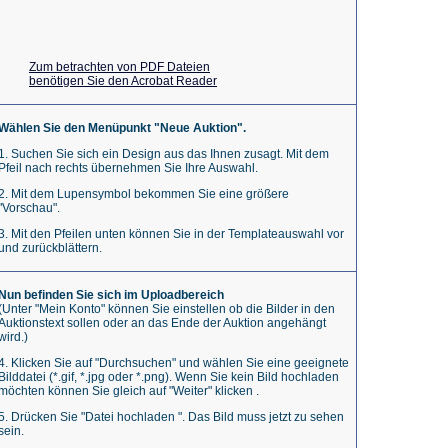
Zum betrachten von PDF Dateien
benötigen Sie den Acrobat Reader
Wählen Sie den Menüpunkt "Neue Auktion".
1. Suchen Sie sich ein Design aus das Ihnen zusagt. Mit dem
Pfeil nach rechts übernehmen Sie Ihre Auswahl.
2. Mit dem Lupensymbol bekommen Sie eine größere
"Vorschau".
3. Mit den Pfeilen unten können Sie in der Templateauswahl vor
und zurückblättern.
Nun befinden Sie sich im Uploadbereich
(Unter "Mein Konto" können Sie einstellen ob die Bilder in den
Auktionstext sollen oder an das Ende der Auktion angehängt
wird.)
4. Klicken Sie auf "Durchsuchen" und wählen Sie eine geeignete
Bilddatei (*.gif, *.jpg oder *.png). Wenn Sie kein Bild hochladen
möchten können Sie gleich auf "Weiter" klicken .
5. Drücken Sie "Datei hochladen ". Das Bild muss jetzt zu sehen
sein.