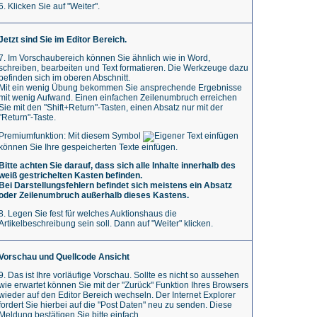
6. Klicken Sie auf "Weiter".
Jetzt sind Sie im Editor Bereich.
7. Im Vorschaubereich können Sie ähnlich wie in Word,
schreiben, bearbeiten und Text formatieren. Die Werkzeuge dazu
befinden sich im oberen Abschnitt.
Mit ein wenig Übung bekommen Sie ansprechende Ergebnisse
mit wenig Aufwand. Einen einfachen Zeilenumbruch erreichen
Sie mit den "Shift+Return"-Tasten, einen Absatz nur mit der
"Return"-Taste.
Premiumfunktion: Mit diesem Symbol
können Sie Ihre gespeicherten Texte einfügen.
Bitte achten Sie darauf, dass sich alle Inhalte innerhalb des
weiß gestrichelten Kasten befinden.
Bei Darstellungsfehlern befindet sich meistens ein Absatz
oder Zeilenumbruch außerhalb dieses Kastens.
8. Legen Sie fest für welches Auktionshaus die
Artikelbeschreibung sein soll. Dann auf "Weiter" klicken.
Vorschau und Quellcode Ansicht
9. Das ist Ihre vorläufige Vorschau. Sollte es nicht so aussehen
wie erwartet können Sie mit der "Zurück" Funktion Ihres Browsers
wieder auf den Editor Bereich wechseln.
Der Internet Explorer
fordert Sie hierbei auf die "Post Daten" neu zu senden. Diese
Meldung bestätigen Sie bitte einfach.