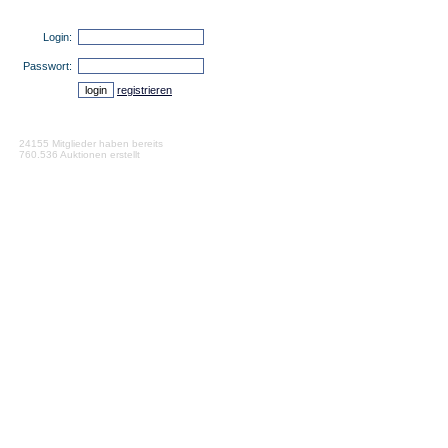
Login:
Passwort:
registrieren
24155 Mitglieder haben bereits
760.536 Auktionen erstellt