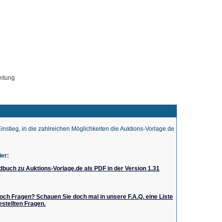
eitung
Unser Angebot
FAQ
Registrierung
instieg, in die zahlreichen Möglichkeiten die Auktions-Vorlage.de
ier:
buch zu Auktions-Vorlage.de als PDF in der Version 1.31
och Fragen? Schauen Sie doch mal in unsere F.A.Q. eine Liste
estellten Fragen.