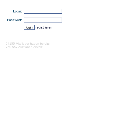
Login:
Passwort:
registrieren
24155 Mitglieder haben bereits
760.557 Auktionen erstellt