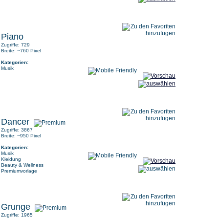
Piano
Zugriffe: 729
Breite: ~760 Pixel
Kategorien:
Musik
Dancer
Zugriffe: 3867
Breite: ~950 Pixel
Kategorien:
Musik
Kleidung
Beauty & Wellness
Premiumvorlage
Grunge
Zugriffe: 1965