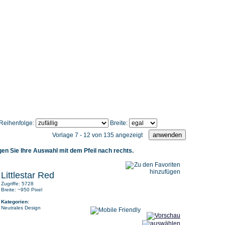
eitung
Unser Angebot
FAQ
Registrierung
Reihenfolge:
Breite:
Vorlage 7 - 12 von 135 angezeigt
gen Sie Ihre Auswahl mit dem Pfeil nach rechts.
Littlestar Red
Zugriffe: 5728
Breite: ~950 Pixel
Kategorien:
Neutrales Design