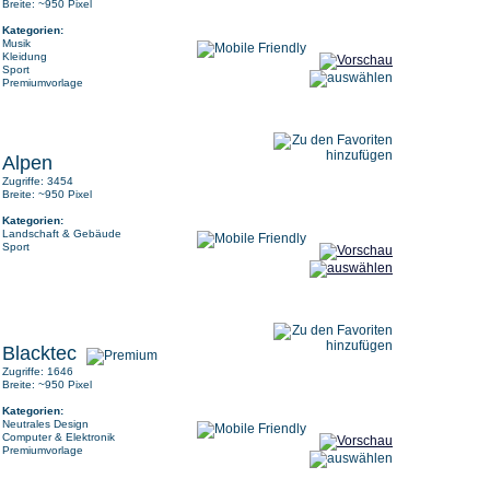
Breite: ~950 Pixel
Kategorien:
Musik
Kleidung
Sport
Premiumvorlage
Alpen
Zugriffe: 3454
Breite: ~950 Pixel
Kategorien:
Landschaft & Gebäude
Sport
Blacktec
Zugriffe: 1646
Breite: ~950 Pixel
Kategorien:
Neutrales Design
Computer & Elektronik
Premiumvorlage