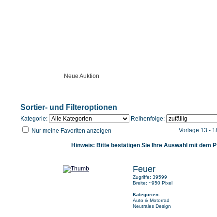
Startseite
Neue Auktion
Anleitung
Unser Angebot
Sortier- und Filteroptionen
Kategorie:
Reihenfolge:
Vorlage 13 - 
Nur meine Favoriten anzeigen
Hinweis: Bitte bestätigen Sie Ihre Auswahl mit dem Pf
Feuer
Zugriffe: 39599
Breite: ~950 Pixel
Kategorien:
Auto & Motorrad
Neutrales Design