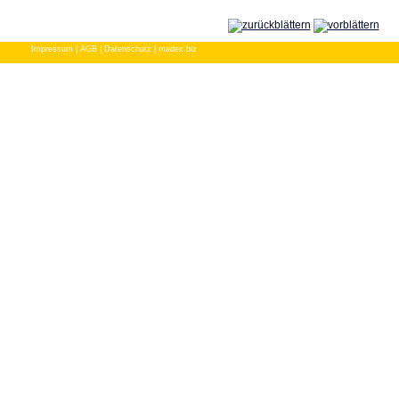
Impressum
|
AGB
|
Datenschutz
|
madex.biz